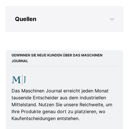
Quellen
https://www.stiftung-
verbundenheit.de/blog/eu-und-mercosur-fur-
historisches-freihandelsabkommen
GEWINNEN SIE NEUE KUNDEN ÜBER DAS MASCHINEN
JOURNAL
https://www.energiezukunft.eu/wirtschaft/eu-
rat-beschliesst-mercosur-abkommen
https://www.ihk.de/hannover/hauptnavigation/i
nternational/aktuell-international/freihandel-
Das Maschinen Journal erreicht jeden Monat
tausende Entscheider aus dem industriellen
mit-suedamerika-6934006
Mittelstand. Nutzen Sie unsere Reichweite, um
https://www.bpb.de/themen/wirtschaft/freihan
Ihre Produkte genau dort zu platzieren, wo
Kaufentscheidungen entstehen.
del/geooekonomie/569914/warum-das-
mercosur-abkommen-so-wichtig-fuer-europa-