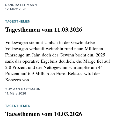
SANDRA LEHMANN
weisen-trumps-neuerliche-zoll-drohung-
12. März 2026
zurueck-100.html
TAGESTHEMEN
https://www.handelsblatt.com/politik/konjunktu
Tagesthemen vom 11.03.2026
r/groenland-streit-deutsche-wirtschaft-
entsetzt-ueber-trumps-zolldrohung-neuer-
Volkswagen stemmt Umbau in der Gewinnkrise
tiefpunkt/100192468.html
Volkswagen verkauft weiterhin rund neun Millionen
Fahrzeuge im Jahr, doch der Gewinn bricht ein. 2025
https://www.zew.de/presse/pressearchiv/zew-
sank das operative Ergebnis deutlich, die Marge fiel auf
praesident-achim-wambach-fuer-weitere-
2,8 Prozent und der Nettogewinn schrumpfte um 44
Prozent auf 6,9 Milliarden Euro. Belastet wird der
fuenf-jahre-im-amt-bestaetigt
Konzern von
https://www.zew.de/presse/pressearchiv/zew-
THOMAS HARTMANN
praesident-achim-wambach-zum-mercosur-
11. März 2026
abkommen
TAGESTHEMEN
https://www.deutschlandfunk.de/mercosur-
Tagesthemen vom 10.03.2026