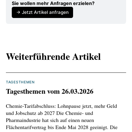
Sie wollen mehr Anfragen erzielen?
ist/
→ Jetzt Artikel anfragen
https://www.gtai.de/de/trade/mercosur/wirtsch
aftsumfeld/mercosur-1890478
https://www.gtai-exportguide.de/de/news/was-
bedeutet-das-eu-mercosur-abkommen-fuer-
Weiterführende Artikel
deutschland--1969124
https://www.ihk.de/karlsruhe/fachthemen/inter
national/aktuelles/freihandelsabkommen-eu-
TAGESTHEMEN
mercosur-unterzeichnet-6735814
Tagesthemen vom 26.03.2026
https://www.ihk-
Chemie-Tarifabschluss: Lohnpause jetzt, mehr Geld
muenchen.de/ratgeber/internationalisierung/lae
und Jobschutz ab 2027 Die Chemie- und
nder-und-maerkte/mittel-und-suedamerika/eu-
Pharmaindustrie hat sich auf einen neuen
mercosur/
Flächentarifvertrag bis Ende Mai 2028 geeinigt. Die