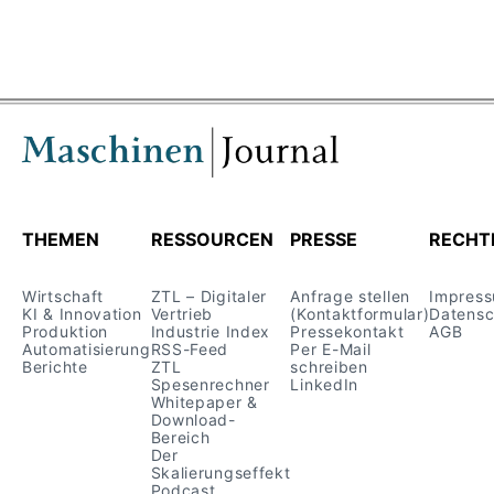
71c739314162.html
https://www.handelsblatt.com/unternehmen/m
anagement/studie-arbeit-verliert-laut-umfrage-
als-sinn-des-lebens-an-
bedeutung/100192547.html
https://www.handelsblatt.com/unternehmen/in
dustrie/industriepolitik-warum-die-usa-gezielt-
THEMEN
RESSOURCEN
PRESSE
RECHT
um-deutsche-firmen-werben/100180035.html
Wirtschaft
ZTL – Digitaler
Anfrage stellen
Impres
https://www.focus.de/finanzen/boerse/jetzt-
KI & Innovation
Vertrieb
(Kontaktformular)
Datensc
Produktion
Industrie Index
Pressekontakt
AGB
merken-deutsche-firmen-wie-sich-ihr-us-
Automatisierung
RSS-Feed
Per E-Mail
Berichte
ZTL
schreiben
geschaeft-unter-trump-gewandelt-
Spesenrechner
LinkedIn
Whitepaper &
hat_d5c0fb22-994e-491e-be66-
Download-
15b02aefb44c.html
Bereich
Der
Skalierungseffekt
https://standort-
Podcast