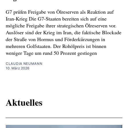
steht-interview-mit-achim-wambach-
oekonom-zew-mannheim-100.html
G7 prüfen Freigabe von Ölreserven als Reaktion auf
Iran-Krieg Die G7-Staaten bereiten sich auf eine
https://ard.social/@tagesschau/1159116349065
mögliche Freigabe ihrer strategischen Ölreserven vor.
88370
Auslöser sind der Krieg im Iran, die faktische Blockade
der Straße von Hormus und Förderkürzungen in
https://www.tagesschau.de/wirtschaft/weltwirt
mehreren Golfstaaten. Der Rohölpreis ist binnen
schaft/achim-wambach-europas-
weniger Tage um rund 50 Prozent gestiegen
wirtschaftliche-rolle-100.html
CLAUDIA NEUMANN
10. März 2026
https://www.handelsblatt.com/politik/internatio
nal/rohstoffe-china-sichert-sich-neue-quellen-
erste-erz-lieferung-aus-guinea/100192531.html
Aktuelles
https://news.mongabay.com/2026/01/hopes-
and-fears-as-guinea-exports-iron-ore-from-
simandou-mines/