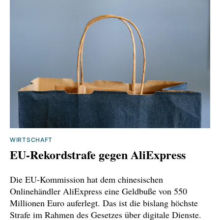
https://de.marketscreener.com/boerse-
nachrichten/china-erhaelt-erste-lieferung-von-
simandou-eisenerz-ce7e58dfdd8cf12c
https://www.miningscout.de/blog/2025/11/12/gu
inea-startet-industrialisierung-mit-
megaprojekt-simandou/
https://www.wiwo.de/technologie/wirtschaft-
von-oben/eisenvorkommen-in-guinea-wie-
china-mit-einer-bahnlinie-europa-die-
weltgroesste-eisenmine-
WIRTSCHAFT
EU-Rekordstrafe gegen AliExpress
wegschnappte/100181559.html
https://www.vdi-
Die EU-Kommission hat dem chinesischen
nachrichten.com/wirtschaft/rohstoffe/eisenerz
Onlinehändler AliExpress eine Geldbuße von 550
Millionen Euro auferlegt. Das ist die bislang höchste
-aus-simandou-fuer-die-energiewende/
Strafe im Rahmen des Gesetzes über digitale Dienste.