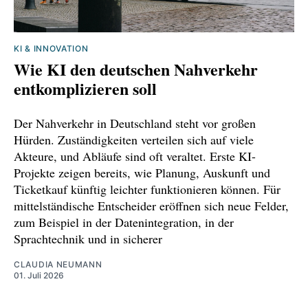
https://www.handelsblatt.com/unternehmen/m
anagement/studie-arbeit-verliert-laut-umfrage-
KI & INNOVATION
als-sinn-des-lebens-an-
Wie KI den deutschen Nahverkehr
bedeutung/100192547.html
entkomplizieren soll
https://www.wiwo.de/erfolg/beruf/arbeitsmarkt
-arbeit-als-sinn-des-lebens-verliert-an-
Der Nahverkehr in Deutschland steht vor großen
Hürden. Zuständigkeiten verteilen sich auf viele
bedeutung/100192542.html
Akteure, und Abläufe sind oft veraltet. Erste KI-
https://www.capital.de/karriere/jobsuche--
Projekte zeigen bereits, wie Planung, Auskunft und
Ticketkauf künftig leichter funktionieren können. Für
diese-trends-bestimmen-den-arbeitsmarkt-
mittelständische Entscheider eröffnen sich neue Felder,
2026-37026978.html
zum Beispiel in der Datenintegration, in der
Sprachtechnik und in sicherer
https://www.stuttgarter-
zeitung.de/inhalt.pflicht-und-vergnuegen-
CLAUDIA NEUMANN
umfrage-arbeit-als-sinn-des-lebens-verliert-an-
01. Juli 2026
bedeutung.2b24ed75-c32d-4b38-ad1c-