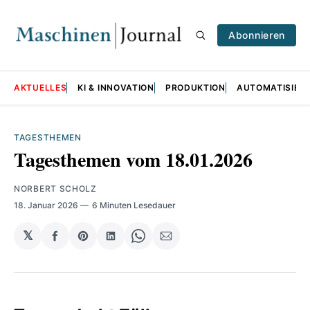
Abonnieren
AKTUELLES
KI & INNOVATION
PRODUKTION
AUTOMATISIER
TAGESTHEMEN
Tagesthemen vom 18.01.2026
NORBERT SCHOLZ
18. Januar 2026
6 Minuten Lesedauer
𝕏
auf
Share
auf
Share
per
Facebook
on
LinkedIn
on
E-
teilen
Pinterest
teilen
WhatsApp
Mail
teilen