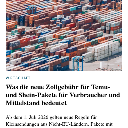
https://www.haufe.de/personal/hr-
management/anteil-von-frauen-in-fuehrung-
stagniert_80_667486.html
https://www.destatis.de/DE/Presse/Pressemittei
lungen/2025/11/PD25_393_13.html
https://www.handelsblatt.com/unternehmen/m
anagement/management-nur-jeder-siebte-
wuerde-fuehrungsposition-
uebernehmen/100192544.html
WIRTSCHAFT
Was die neue Zollgebühr für Temu‑
https://web.de/magazine/politik/inland/grenze-
und Shein‑Pakete für Verbraucher und
erreicht-scharfe-kritik-deutschland-trumps-
Mittelstand bedeutet
zolldrohung-41798918
Ab dem 1. Juli 2026 gelten neue Regeln für
https://www.deutschlandfunk.de/frontalangriff-
Kleinsendungen aus Nicht‑EU‑Ländern. Pakete mit
auf-den-welthandel-interview-mit-antonin-