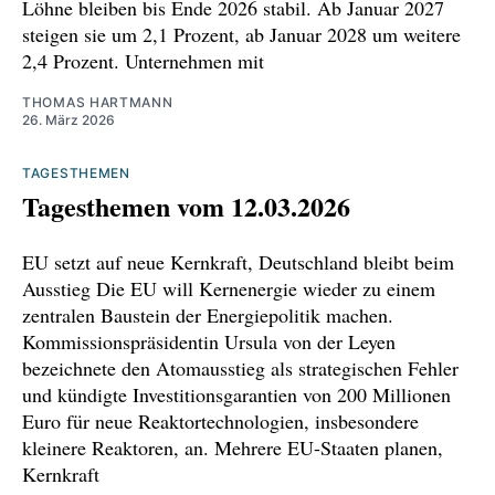
Löhne bleiben bis Ende 2026 stabil. Ab Januar 2027
https://www.tagesschau.de/wirtschaft/weltwirt
steigen sie um 2,1 Prozent, ab Januar 2028 um weitere
schaft/faq-mercosur-abkommen-100.html
2,4 Prozent. Unternehmen mit
https://www.zdfheute.de/politik/ausland/trump-
THOMAS HARTMANN
26. März 2026
usa-groenland-zoelle-eu-nato-100.html
TAGESTHEMEN
https://www.handelsblatt.com/politik/internatio
Tagesthemen vom 12.03.2026
nal/groenland-europaeer-warnen-trump-in-
erklaerung-vor-eskalation-im-zoll-
EU setzt auf neue Kernkraft, Deutschland bleibt beim
streit/100192574.html
Ausstieg Die EU will Kernenergie wieder zu einem
zentralen Baustein der Energiepolitik machen.
https://www.focus.de/politik/ausland/trumps-
Kommissionspräsidentin Ursula von der Leyen
zoll-eskalation-offenbart-die-welt-tickt-heute-
bezeichnete den Atomausstieg als strategischen Fehler
nach-ganz-neuen-gesetzen_b01e7380-4ae9-
und kündigte Investitionsgarantien von 200 Millionen
45be-a9b5-05130913aa88.html
Euro für neue Reaktortechnologien, insbesondere
kleinere Reaktoren, an. Mehrere EU-Staaten planen,
https://www.deutschlandfunk.de/groenland-
Kernkraft
konflikt-deutschland-und-weitere-laender-