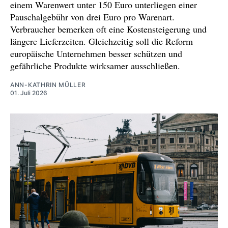
einem Warenwert unter 150 Euro unterliegen einer
finkelnburg-bga-100.html
Pauschalgebühr von drei Euro pro Warenart.
Verbraucher bemerken oft eine Kostensteigerung und
https://www.handelsblatt.com/politik/internatio
längere Lieferzeiten. Gleichzeitig soll die Reform
nal/us-zoelle-bundeswehr-soldaten-ziehen-
europäische Unternehmen besser schützen und
bereits-sonntag-aus-groenland-
gefährliche Produkte wirksamer ausschließen.
ab/30026990.html
ANN-KATHRIN MÜLLER
01. Juli 2026
https://www.deutschlandfunk.de/welthandelsor
ganisation-warnt-vor-globalem-handelskrieg-
102.html
https://www.deutschlandfunk.de/deutschland-
drohen-200-milliarden-euro-kosten-durch-us-
zollplaene-100.html
https://www.tagesschau.de/wirtschaft/weltwirt
schaft/zoelle-usa-eu-interview-100.html