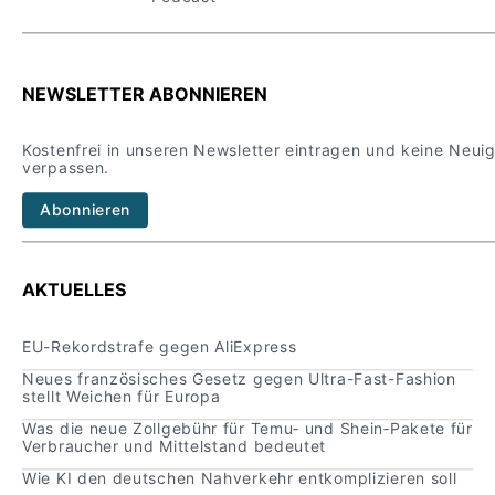
sachsen.de/de/aktuelles/news/detail/n1866-
sachsen-startet-auf-der-ces-in-las-vegas-ins-
messejahr-2026
NEWSLETTER ABONNIEREN
https://www.handelszeitung.ch/newsticker/wen
Kostenfrei in unseren Newsletter eintragen und keine Neui
iger-einbussen-fur-deutsche-exporteure-im-us-
verpassen.
geschaft-2026-886460-1
Abonnieren
https://www.finanzen100.de/finanznachrichten/
boerse/jetzt-merken-deutsche-firmen-wie-
AKTUELLES
sich-ihr-us-geschaeft-unter-trump-gewandelt-
hat_H845795961_d5c0fb22-994e-491e-be66-
EU-Rekordstrafe gegen AliExpress
15b02aefb44c_d5c0fb22-994e-491e-be66-
Neues französisches Gesetz gegen Ultra-Fast-Fashion
15b02aefb44c/
stellt Weichen für Europa
Was die neue Zollgebühr für Temu‑ und Shein‑Pakete für
https://www.handelsblatt.com/unternehmen/in
Verbraucher und Mittelstand bedeutet
dustrie/industriepolitik-warum-die-usa-gezielt-
Wie KI den deutschen Nahverkehr entkomplizieren soll