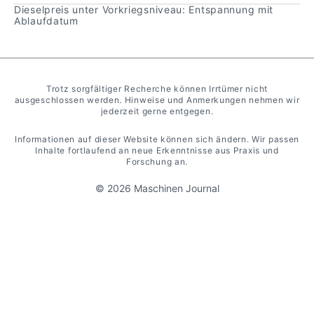
um-deutsche-firmen-werben/100180035.html
Dieselpreis unter Vorkriegsniveau: Entspannung mit
Ablaufdatum
https://www.adammendler.com/blog/bret-
snyder/
https://www.youtube.com/watch?
Trotz sorgfältiger Recherche können Irrtümer nicht
ausgeschlossen werden. Hinweise und Anmerkungen nehmen wir
v=dfuo6fqnwQA
jederzeit gerne entgegen.
https://sloanreview.mit.edu/video/leaders-at-all-
Informationen auf dieser Website können sich ändern. Wir passen
Inhalte fortlaufend an neue Erkenntnisse aus Praxis und
levels-how-gore-thrives-with-zero-bosses/
Forschung an.
© 2026 Maschinen Journal
https://www.plasticstoday.com/medical/gore-
grows-endovascular-portfolio-with-conformal-
medical-acquisition
https://www.handelsblatt.com/unternehmen/mi
ttelstand/familienunternehmer/gore-tex-
hersteller-gore-waechst-in-freiwilliger-