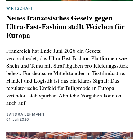
sites/ludwigshafen/news-and-media/news-
WIRTSCHAFT
releases/2025/11/p-25-220
Neues französisches Gesetz gegen
Ultra-Fast-Fashion stellt Weichen für
https://live.deutsche-
Europa
boerse.com/nachrichten/ausblick-2026-
chancen-abseits-des-us-dominierten-
Frankreich hat Ende Juni 2026 ein Gesetz
mainstreams
verabschiedet, das Ultra Fast Fashion Plattformen wie
Shein und Temu mit Strafabgaben pro Kleidungsstück
https://www.lbbw.de/artikel/news-und-
belegt. Für deutsche Mittelständler in Textilindustrie,
einschaetzungen/jahresausblick-2026-
Handel und Logistik ist das ein klares Signal: Das
aktien_ak1gtj7b6p_d.html
regulatorische Umfeld für Billigmode in Europa
verändert sich spürbar. Ähnliche Vorgaben könnten
https://www.tagesschau.de/wirtschaft/finanzen
auch auf
/boerse-unternehmen-neu-dax-100.html
SANDRA LEHMANN
01. Juli 2026
https://www.comdirect.de/inf/news/detail.html?
ID_NEWS=1157354255