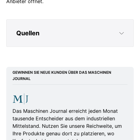
Anbieter öffnet.
Quellen
https://www.presseportal.de/pm/38708/615741
2
https://www.vng.de/de/newsroom/2025-11-13-
GEWINNEN SIE NEUE KUNDEN ÜBER DAS MASCHINEN
JOURNAL
gruener-wasserstoff-fuer-europa-alteh2a
https://gwf-gas.de/maerkte-und-
unternehmen/alteh2a-und-south2-corridor-
treiben-vision-von-wasserstoffimporten-aus-
Das Maschinen Journal erreicht jeden Monat
tausende Entscheider aus dem industriellen
algerien-voran/
Mittelstand. Nutzen Sie unsere Reichweite, um
https://www.stmwi.bayern.de/presse/pressemel
Ihre Produkte genau dort zu platzieren, wo