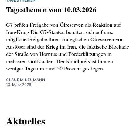
TAGESTHEMEN
Tagesthemen vom 10.03.2026
https://www.stern.de/digital/facebook-
konzern--ki-bei-whatsapp---eu-droht-meta-
G7 prüfen Freigabe von Ölreserven als Reaktion auf
mit-zwangsmassnahmen-37119530.html
Iran-Krieg Die G7-Staaten bereiten sich auf eine
mögliche Freigabe ihrer strategischen Ölreserven vor.
https://www.tagesschau.de/wirtschaft/eu-
Auslöser sind der Krieg im Iran, die faktische Blockade
whatsapp-chatbot-100.html
der Straße von Hormus und Förderkürzungen in
mehreren Golfstaaten. Der Rohölpreis ist binnen
https://www.handelsblatt.com/dpa/energiewen
weniger Tage um rund 50 Prozent gestiegen
de-reiche-plant-reform-bei-ausbau-von-
erneuerbaren-energien/100198701.html
CLAUDIA NEUMANN
10. März 2026
https://www.focus.de/earth/reiche-legt-spar-
plan-fuer-energiewende-vor-gruene-sprechen-
von-angriff_e9f9bfbd-1152-4f50-bf32-
Aktuelles
5ffd3911c1fe.html
https://www.zfk.de/politik/deutschland/energie