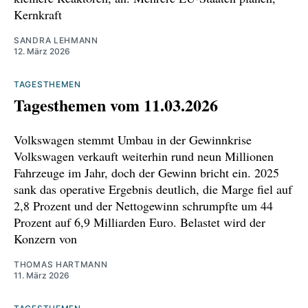
ki-streit/68566967
Kernkraft
https://www.kettner-
SANDRA LEHMANN
12. März 2026
edelmetalle.de/news/brussel-greift-durch-
meta-soll-whatsapp-fur-fremde-ki-anbieter-
TAGESTHEMEN
offnen-09-02-2026
Tagesthemen vom 11.03.2026
https://borncity.com/news/whatsapp-verbietet-
Volkswagen stemmt Umbau in der Gewinnkrise
allzweck-ki-wie-chatgpt/
Volkswagen verkauft weiterhin rund neun Millionen
Fahrzeuge im Jahr, doch der Gewinn bricht ein. 2025
https://de.marketscreener.com/boerse-
sank das operative Ergebnis deutlich, die Marge fiel auf
nachrichten/eu-droht-meta-mit-vorlaeufigen-
2,8 Prozent und der Nettogewinn schrumpfte um 44
massnahmen-wegen-blockierung-von-ki-
Prozent auf 6,9 Milliarden Euro. Belastet wird der
konkurrenten-auf-whatsapp-ce7e5adedc8ef12c
Konzern von
https://www.zdfheute.de/politik/deutschland/w
THOMAS HARTMANN
11. März 2026
hatsapp-kanal-eu-kommission-digital-regeln-
100.html