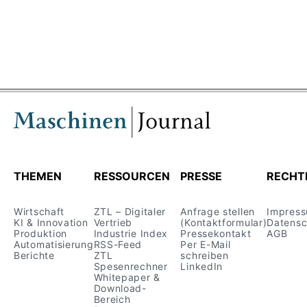
THEMEN
RESSOURCEN
PRESSE
RECHT
Wirtschaft
ZTL – Digitaler
Anfrage stellen
Impres
KI & Innovation
Vertrieb
(Kontaktformular)
Datensc
Produktion
Industrie Index
Pressekontakt
AGB
Automatisierung
RSS-Feed
Per E-Mail
Berichte
ZTL
schreiben
Spesenrechner
LinkedIn
Whitepaper &
Download-
Bereich