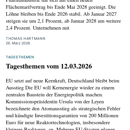
https://www.wiwo.de/unternehmen/industrie/ch
Flächentarifvertrag bis Ende Mai 2028 geeinigt. Die
emie-tarifverhandlungen-fuer-585.000-
Löhne bleiben bis Ende 2026 stabil. Ab Januar 2027
beschaeftigte-beginnen/100196910.html
steigen sie um 2,1 Prozent, ab Januar 2028 um weitere
2,4 Prozent. Unternehmen mit
https://www.deutschlandfunk.de/tarifverhandlu
ngen-in-chemie-und-pharmaindustrie-
THOMAS HARTMANN
26. März 2026
ergebnislos-vertagt-100.html
TAGESTHEMEN
https://www.tagesschau.de/wirtschaft/unterne
Tagesthemen vom 12.03.2026
hmen/chemieindustrie-tarif-100.html
https://www.boersennews.de/nachrichten/artik
EU setzt auf neue Kernkraft, Deutschland bleibt beim
Ausstieg Die EU will Kernenergie wieder zu einem
el/dpa/ki-bei-whatsapp-eu-droht-meta-mit-
zentralen Baustein der Energiepolitik machen.
zwangsmassnahmen/5035213/
Kommissionspräsidentin Ursula von der Leyen
bezeichnete den Atomausstieg als strategischen Fehler
https://www.ad-hoc-
und kündigte Investitionsgarantien von 200 Millionen
news.de/boerse/news/ueberblick/eu-droht-
Euro für neue Reaktortechnologien, insbesondere
meta-mit-zwangsmassnahmen-im-whatsapp-
kleinere Reaktoren, an. Mehrere EU-Staaten planen,