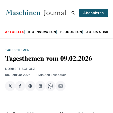
Abonnieren
AKTUELLES
KI & INNOVATION
PRODUKTION
AUTOMATISIER
TAGESTHEMEN
Tagesthemen vom 09.02.2026
NORBERT SCHOLZ
09. Februar 2026
3 Minuten Lesedauer
𝕏
auf
Share
auf
Share
per
Facebook
on
LinkedIn
on
E-
teilen
Pinterest
teilen
WhatsApp
Mail
teilen