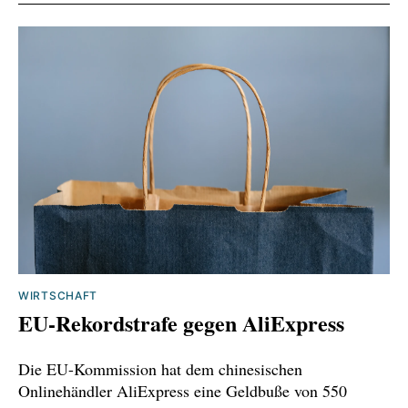
gesetze-zeitplan-merz-reiche
https://www.neueenergie.net/artikel/politik/deut
schland/statements-zum-energiedialog-2026
https://www.bundestag.de/dokumente/textarch
iv/2025/kw28-de-wirtschaft-1094298
https://www.tagesschau.de/wirtschaft/energie/
reform-ausbau-erneuerbare-energien-100.html
WIRTSCHAFT
EU-Rekordstrafe gegen AliExpress
Die EU-Kommission hat dem chinesischen
Onlinehändler AliExpress eine Geldbuße von 550