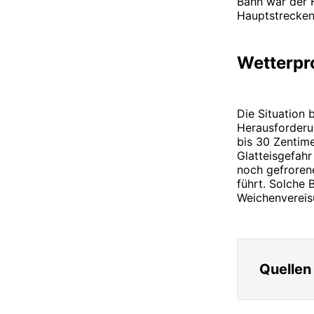
Bahn war der 
Hauptstrecken
Wetterpr
Die Situation 
Herausforderu
bis 30 Zentim
Glatteisgefahr
noch gefroren
führt. Solche 
Weichenvereisu
Quellen
https://www.