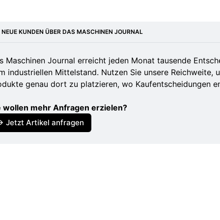
.deutschebahn.com/de/konzern/Im-Fokus/Aktuelle-S
E NEUE KUNDEN ÜBER DAS MASCHINEN JOURNAL
.zdfheute.de/panorama/unwetterwarnung-schneestu
s Maschinen Journal erreicht jeden Monat tausende Entsch
te-deutschland-liveticker-100.html
m industriellen Mittelstand. Nutzen Sie unsere Reichweite, 
odukte genau dort zu platzieren, wo Kaufentscheidungen e
te.bahn.de/de/detail/9932b3db-cf70-4230-930a-e89
handelsblatt.com/politik/deutschland/folgen-von-stur
e wollen mehr Anfragen erzielen?
-in-norddeutschland-bis-sonntag-eingeschraenkt/10
→ Jetzt Artikel anfragen