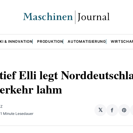
KI & INNOVATION
PRODUKTION
AUTOMATISIERUNG
WIRTSCHA
ief Elli legt Norddeutschl
erkehr lahm
LZ
𝕏
auf
Sha
1 Minute Lesedauer
Facebo
on
teilen
Pin