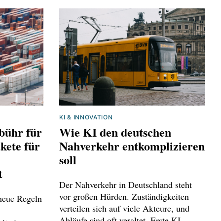
KI & INNOVATION
bühr für
Wie KI den deutschen
kete für
Nahverkehr entkomplizieren
soll
t
Der Nahverkehr in Deutschland steht
vor großen Hürden. Zuständigkeiten
 neue Regeln
verteilen sich auf viele Akteure, und
Abläufe sind oft veraltet. Erste KI-