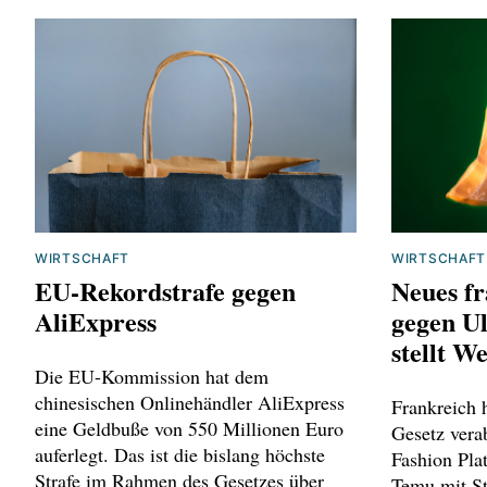
WIRTSCHAFT
WIRTSCHAFT
EU-Rekordstrafe gegen
Neues fr
AliExpress
gegen Ul
stellt W
Die EU-Kommission hat dem
chinesischen Onlinehändler AliExpress
Frankreich 
eine Geldbuße von 550 Millionen Euro
Gesetz verab
auferlegt. Das ist die bislang höchste
Fashion Pla
Strafe im Rahmen des Gesetzes über
Temu mit St