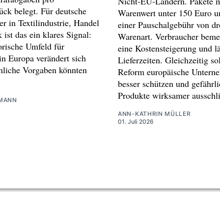
Nicht‑EU‑Ländern. Pakete m
ück belegt. Für deutsche
Warenwert unter 150 Euro un
er in Textilindustrie, Handel
einer Pauschalgebühr von dr
 ist das ein klares Signal:
Warenart. Verbraucher beme
orische Umfeld für
eine Kostensteigerung und l
in Europa verändert sich
Lieferzeiten. Gleichzeitig sol
nliche Vorgaben könnten
Reform europäische Untern
besser schützen und gefährl
Produkte wirksamer ausschl
MANN
ANN-KATHRIN MÜLLER
01. Juli 2026