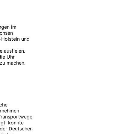
ngen im
Achsen
-Holstein und
 ausfielen.
die Uhr
 zu machen.
iche
ternehmen
 Transportwege
gt, konnte
 der Deutschen