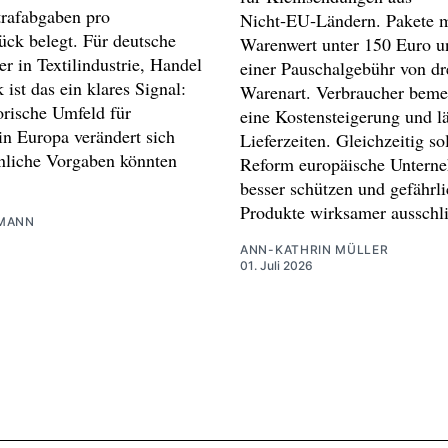
rafabgaben pro
Nicht‑EU‑Ländern. Pakete m
ück belegt. Für deutsche
Warenwert unter 150 Euro un
er in Textilindustrie, Handel
einer Pauschalgebühr von dr
 ist das ein klares Signal:
Warenart. Verbraucher beme
orische Umfeld für
eine Kostensteigerung und l
in Europa verändert sich
Lieferzeiten. Gleichzeitig sol
nliche Vorgaben könnten
Reform europäische Untern
besser schützen und gefährl
Produkte wirksamer ausschl
MANN
ANN-KATHRIN MÜLLER
01. Juli 2026