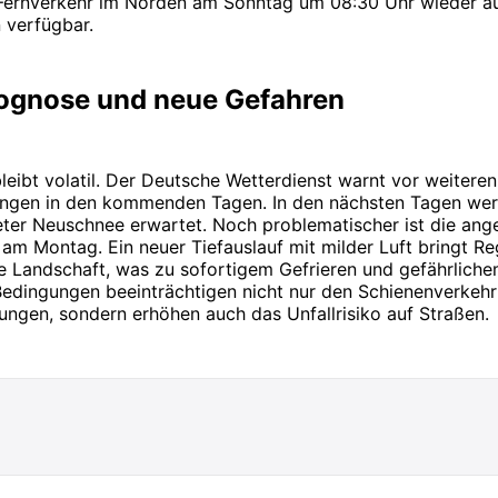
Fernverkehr im Norden am Sonntag um 08:30 Uhr wieder au
 verfügbar.
ognose und neue Gefahren
bleibt volatil. Der Deutsche Wetterdienst warnt vor weiteren
ngen in den kommenden Tagen. In den nächsten Tagen we
eter Neuschnee erwartet. Noch problematischer ist die ang
 am Montag. Ein neuer Tiefauslauf mit milder Luft bringt Re
e Landschaft, was zu sofortigem Gefrieren und gefährliche
Bedingungen beeinträchtigen nicht nur den Schienenverkehr
ngen, sondern erhöhen auch das Unfallrisiko auf Straßen.
tagesschau.de (Video vom 10. Januar 2026 zu Sturmtie