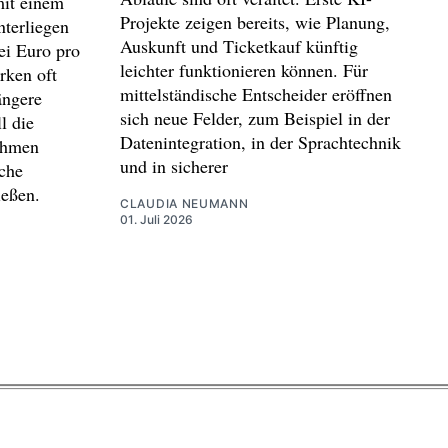
it einem
Projekte zeigen bereits, wie Planung,
terliegen
Auskunft und Ticketkauf künftig
ei Euro pro
leichter funktionieren können. Für
rken oft
mittelständische Entscheider eröffnen
ängere
sich neue Felder, zum Beispiel in der
l die
Datenintegration, in der Sprachtechnik
ehmen
und in sicherer
iche
ießen.
CLAUDIA NEUMANN
01. Juli 2026