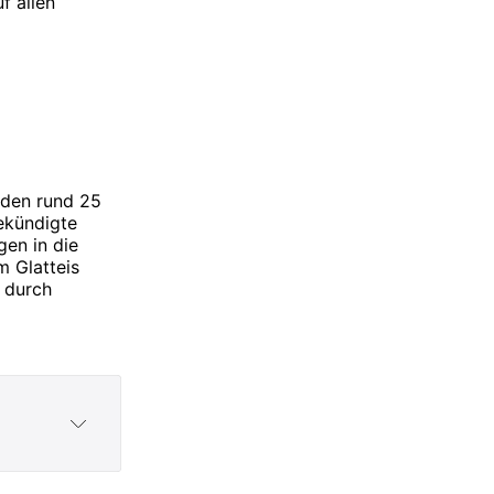
f allen
rden rund 25
ekündigte
gen in die
m Glatteis
 durch
f "Elli")