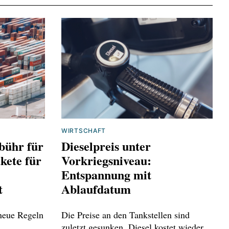
WIRTSCHAFT
bühr für
Dieselpreis unter
kete für
Vorkriegsniveau:
Entspannung mit
t
Ablaufdatum
 neue Regeln
Die Preise an den Tankstellen sind
zuletzt gesunken. Diesel kostet wieder