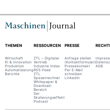
THEMEN
RESSOURCEN
PRESSE
RECHT
Wirtschaft
ZTL – Digitaler
Anfrage stellen
Impres
KI & Innovation
Vertrieb
(Kontaktformular)
Datensc
Produktion
Industrie Index
Pressekontakt
AGB
Automatisierung
RSS-Feed
Per E-Mail
Berichte
ZTL
schreiben
Spesenrechner
LinkedIn
Whitepaper &
Download-
Bereich
Der
Skalierungseffekt
Podcast