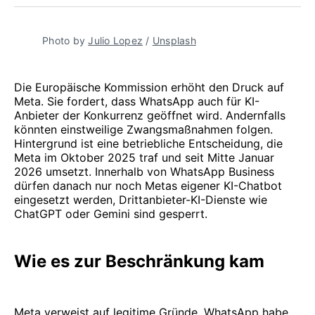
teilen
Pinterest
teilen
WhatsApp
Mail
teilen
Photo by 
Julio Lopez
 / 
Unsplash
Die Europäische Kommission erhöht den Druck auf
Meta. Sie fordert, dass WhatsApp auch für KI-
Anbieter der Konkurrenz geöffnet wird. Andernfalls
könnten einstweilige Zwangsmaßnahmen folgen.
Hintergrund ist eine betriebliche Entscheidung, die
Meta im Oktober 2025 traf und seit Mitte Januar
2026 umsetzt. Innerhalb von WhatsApp Business
dürfen danach nur noch Metas eigener KI-Chatbot
eingesetzt werden, Drittanbieter-KI-Dienste wie
ChatGPT oder Gemini sind gesperrt.
Wie es zur Beschränkung kam
Meta verweist auf legitime Gründe. WhatsApp habe