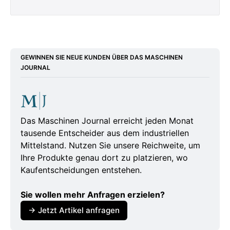
https://www.boersennews.de/nachrichten/artik
el/dpa/ki-bei-whatsapp-eu-droht-meta-mit-
zwangsmassnahmen/5035213/
GEWINNEN SIE NEUE KUNDEN ÜBER DAS MASCHINEN
JOURNAL
https://www.ad-hoc-
news.de/boerse/news/ueberblick/eu-droht-
meta-mit-zwangsmassnahmen-im-whatsapp-
ki-streit/68566967
Das Maschinen Journal erreicht jeden Monat
tausende Entscheider aus dem industriellen
https://www.kettner-
Mittelstand. Nutzen Sie unsere Reichweite, um
edelmetalle.de/news/brussel-greift-durch-
Ihre Produkte genau dort zu platzieren, wo
meta-soll-whatsapp-fur-fremde-ki-anbieter-
Kaufentscheidungen entstehen.
offnen-09-02-2026
Sie wollen mehr Anfragen erzielen?
https://borncity.com/news/whatsapp-verbietet-
→ Jetzt Artikel anfragen
allzweck-ki-wie-chatgpt/