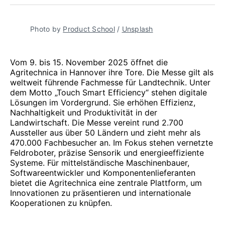
teilen
Pinterest
teilen
WhatsApp
Mail
teilen
Photo by 
Product School
 / 
Unsplash
Vom 9. bis 15. November 2025 öffnet die
Agritechnica in Hannover ihre Tore. Die Messe gilt als
weltweit führende Fachmesse für Landtechnik. Unter
dem Motto „Touch Smart Efficiency“ stehen digitale
Lösungen im Vordergrund. Sie erhöhen Effizienz,
Nachhaltigkeit und Produktivität in der
Landwirtschaft. Die Messe vereint rund 2.700
Aussteller aus über 50 Ländern und zieht mehr als
470.000 Fachbesucher an. Im Fokus stehen vernetzte
Feldroboter, präzise Sensorik und energieeffiziente
Systeme. Für mittelständische Maschinenbauer,
Softwareentwickler und Komponentenlieferanten
bietet die Agritechnica eine zentrale Plattform, um
Innovationen zu präsentieren und internationale
Kooperationen zu knüpfen.