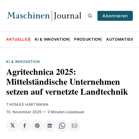
Abonnieren
AKTUELLES
KI & INNOVATION
PRODUKTION
AUTOMATISIER
KI & INNOVATION
Agritechnica 2025:
Mittelständische Unternehmen
setzen auf vernetzte Landtechnik
THOMAS HARTMANN
10. November 2025
2 Minuten Lesedauer
𝕏
auf
Share
auf
Share
per
Facebook
on
LinkedIn
on
E-