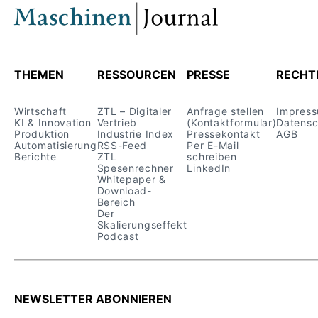
THEMEN
RESSOURCEN
PRESSE
RECHT
Wirtschaft
ZTL – Digitaler
Anfrage stellen
Impres
KI & Innovation
Vertrieb
(Kontaktformular)
Datensc
Produktion
Industrie Index
Pressekontakt
AGB
Automatisierung
RSS-Feed
Per E-Mail
Berichte
ZTL
schreiben
Spesenrechner
LinkedIn
Whitepaper &
Download-
Bereich
Der
Skalierungseffekt
Podcast
NEWSLETTER ABONNIEREN