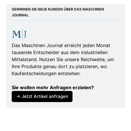
GEWINNEN SIE NEUE KUNDEN ÜBER DAS MASCHINEN
https://www.iis.fraunhofer.de/de/muv/2025/agri
JOURNAL
technica-2025.html
https://www.agritechnica.com/de/besuchen/tic
kets-oeffnungszeiten
Das Maschinen Journal erreicht jeden Monat
tausende Entscheider aus dem industriellen
https://www.hannover.de/Veranstaltungskalend
Mittelstand. Nutzen Sie unsere Reichweite, um
er/Messen-Kongresse/Agritechnica-2025
Ihre Produkte genau dort zu platzieren, wo
Kaufentscheidungen entstehen.
Sie wollen mehr Anfragen erzielen?
→ Jetzt Artikel anfragen