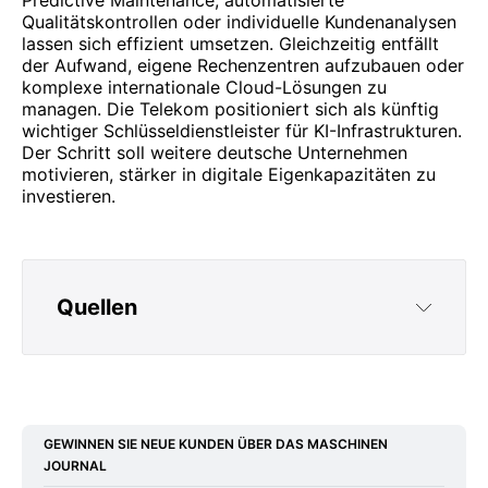
Predictive Maintenance, automatisierte
Qualitätskontrollen oder individuelle Kundenanalysen
lassen sich effizient umsetzen. Gleichzeitig entfällt
der Aufwand, eigene Rechenzentren aufzubauen oder
komplexe internationale Cloud-Lösungen zu
managen. Die Telekom positioniert sich als künftig
wichtiger Schlüsseldienstleister für KI-Infrastrukturen.
Der Schritt soll weitere deutsche Unternehmen
motivieren, stärker in digitale Eigenkapazitäten zu
investieren.
Quellen
https://www.focus.de/finanzen/news/nvidia-
und-telekom-bauen-in-muenchen-eine-der-
groessten-ki-fabriken-in-europa_272b966c-
GEWINNEN SIE NEUE KUNDEN ÜBER DAS MASCHINEN
7fcf-47bf-bf5a-c46b5df7de76.html
JOURNAL