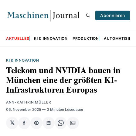
Abonnieren
AKTUELLES
KI & INNOVATION
PRODUKTION
AUTOMATISIER
KI & INNOVATION
Telekom und NVIDIA bauen in
München eine der größten KI-
Infrastrukturen Europas
ANN-KATHRIN MÜLLER
06. November 2025
2 Minuten Lesedauer
𝕏
auf
Share
auf
Share
per
Facebook
on
LinkedIn
on
E-