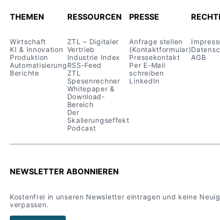
THEMEN
RESSOURCEN
PRESSE
RECHT
Wirtschaft
ZTL – Digitaler
Anfrage stellen
Impres
KI & Innovation
Vertrieb
(Kontaktformular)
Datensc
Produktion
Industrie Index
Pressekontakt
AGB
Automatisierung
RSS-Feed
Per E-Mail
Berichte
ZTL
schreiben
Spesenrechner
LinkedIn
Whitepaper &
Download-
Bereich
Der
Skalierungseffekt
Podcast
NEWSLETTER ABONNIEREN
Kostenfrei in unseren Newsletter eintragen und keine Neui
verpassen.