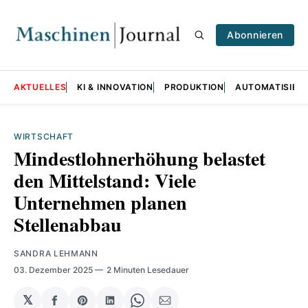
Abonnieren
AKTUELLES
KI & INNOVATION
PRODUKTION
AUTOMATISIER
WIRTSCHAFT
Mindestlohnerhöhung belastet
den Mittelstand: Viele
Unternehmen planen
Stellenabbau
SANDRA LEHMANN
03. Dezember 2025
2 Minuten Lesedauer
𝕏
auf
Share
auf
Share
per