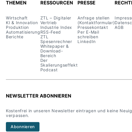
THEMEN
RESSOURCEN
PRESSE
RECHT
Wirtschaft
ZTL – Digitaler
Anfrage stellen
Impres
KI & Innovation
Vertrieb
(Kontaktformular)
Datensc
Produktion
Industrie Index
Pressekontakt
AGB
Automatisierung
RSS-Feed
Per E-Mail
Berichte
ZTL
schreiben
Spesenrechner
LinkedIn
Whitepaper &
Download-
Bereich
Der
Skalierungseffekt
Podcast
NEWSLETTER ABONNIEREN
Kostenfrei in unseren Newsletter eintragen und keine Neui
verpassen.
Abonnieren