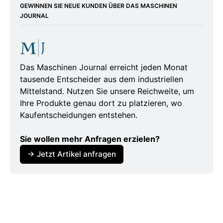
GEWINNEN SIE NEUE KUNDEN ÜBER DAS MASCHINEN
JOURNAL
https://www.haufe.de/personal/hr-
management/arbeitsmarkt-personalabbau-
wegen-mindestlohnerhoehung_80_668186.html
https://www.hotelvor9.de/inside/gastgewerbe-
Das Maschinen Journal erreicht jeden Monat
tausende Entscheider aus dem industriellen
besonders-von-mindestlohnerhoehung-
Mittelstand. Nutzen Sie unsere Reichweite, um
betroffen
Ihre Produkte genau dort zu platzieren, wo
Kaufentscheidungen entstehen.
https://www.handelsblatt.com/politik/deutschla
nd/verguetung-steigender-mindestlohn-
Sie wollen mehr Anfragen erzielen?
unternehmen-kuendigen-massnahmen-
→ Jetzt Artikel anfragen
an/100180100.html
https://www.ifo.de/publikationen/2025/aufsatz-
zeitschrift/mindestlohnerhoehung-
wirtschaftsflaute