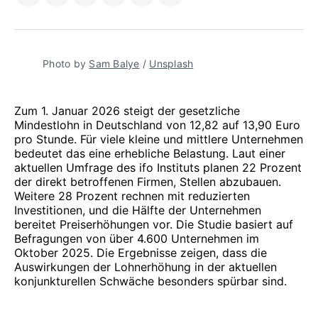
Facebook
on
LinkedIn
on
E-
teilen
Pinterest
teilen
WhatsApp
Mail
teilen
Photo by 
Sam Balye
 / 
Unsplash
Zum 1. Januar 2026 steigt der gesetzliche
Mindestlohn in Deutschland von 12,82 auf 13,90 Euro
pro Stunde. Für viele kleine und mittlere Unternehmen
bedeutet das eine erhebliche Belastung. Laut einer
aktuellen Umfrage des ifo Instituts planen 22 Prozent
der direkt betroffenen Firmen, Stellen abzubauen.
Weitere 28 Prozent rechnen mit reduzierten
Investitionen, und die Hälfte der Unternehmen
bereitet Preiserhöhungen vor. Die Studie basiert auf
Befragungen von über 4.600 Unternehmen im
Oktober 2025. Die Ergebnisse zeigen, dass die
Auswirkungen der Lohnerhöhung in der aktuellen
konjunkturellen Schwäche besonders spürbar sind.