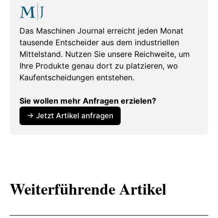
wissen/pressemeldungen-fachbeitraege/news-
details/show/insolvenzen-in-deutschland-jahr-
Das Maschinen Journal erreicht jeden Monat
2025
tausende Entscheider aus dem industriellen
Mittelstand. Nutzen Sie unsere Reichweite, um
https://www.marktundmittelstand.de/finanzen/
Ihre Produkte genau dort zu platzieren, wo
neue-insolvenzwelle-erfasst-deutschen-
Kaufentscheidungen entstehen.
mittelstand-und-automobilbranche
Sie wollen mehr Anfragen erzielen?
https://www.business-
→ Jetzt Artikel anfragen
leaders.net/unternehmensinsolvenzen-2025-
wenn-etablierte-firmen-sterben/
https://www.statistik.bayern.de/presse/mitteilu
ngen/2025/pm205/index.html
Weiterführende Artikel
https://www.iwh-
halle.de/presse/pressemitteilungen/detail/iwh-
insolvenztrend-hoechstwert-bei-