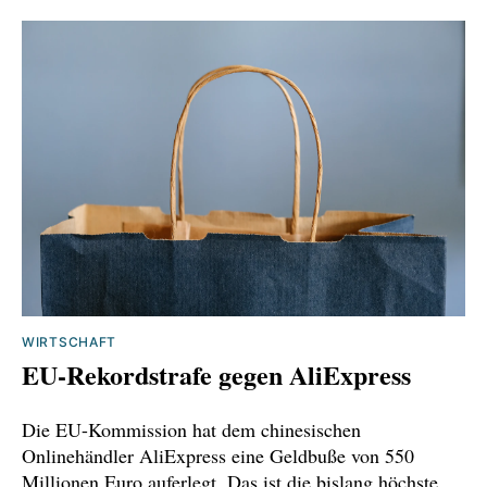
insolvenzzahlen-im-zweiten-quartal-trotz-
leichtem-rueckgang-im-juni
https://www.handelsblatt.com/politik/konjunktu
r/firmenpleiten-keine-trendwende-in-
deutschland-in-sicht/100181933.html
https://www.produktion.de/wirtschaft/insolven
zen-2025-hoechster-stand-seit-zehn-
jahren/2574432
WIRTSCHAFT
EU-Rekordstrafe gegen AliExpress
Die EU-Kommission hat dem chinesischen
Onlinehändler AliExpress eine Geldbuße von 550
Millionen Euro auferlegt. Das ist die bislang höchste