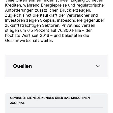
Krediten, während Energiepreise und regulatorische
Anforderungen zusätzlichen Druck erzeugen.
Zugleich sinkt die Kaufkraft der Verbraucher und
Investoren zeigen Skepsis, insbesondere gegenüber
zukunftsträchtigen Sektoren. Privatinsolvenzen
stiegen um 6,5 Prozent auf 76.300 Fälle – der
höchste Wert seit 2016 – und belasteten die
Gesamtwirtschaft weiter.
Quellen
https://www.creditreform.de/frankfurt-am-
main/aktuelles-wissen/pressemeldungen-
fachbeitraege/news-details/show/insolvenzen-
GEWINNEN SIE NEUE KUNDEN ÜBER DAS MASCHINEN
in-deutschland-jahr-2025
JOURNAL
https://www.creditreform.de/aktuelles-