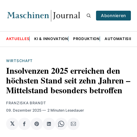
Abonnieren
AKTUELLES
KI & INNOVATION
PRODUKTION
AUTOMATISIER
WIRTSCHAFT
Insolvenzen 2025 erreichen den
höchsten Stand seit zehn Jahren –
Mittelstand besonders betroffen
FRANZISKA BRANDT
09. Dezember 2025
2 Minuten Lesedauer
𝕏
auf
Share
auf
Share
per
Facebook
on
LinkedIn
on
E-