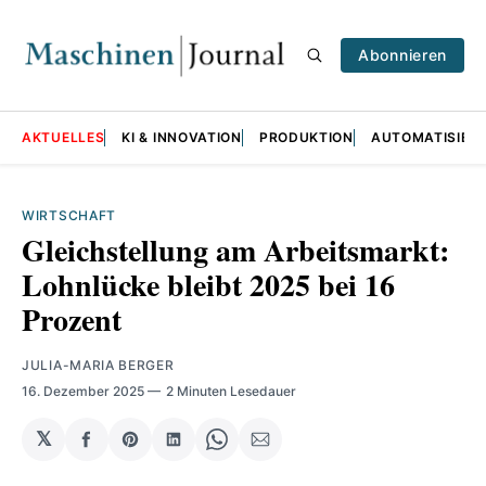
Abonnieren
AKTUELLES
KI & INNOVATION
PRODUKTION
AUTOMATISIER
WIRTSCHAFT
Gleichstellung am Arbeitsmarkt:
Lohnlücke bleibt 2025 bei 16
Prozent
JULIA-MARIA BERGER
16. Dezember 2025
2 Minuten Lesedauer
𝕏
auf
Share
auf
Share
per
Facebook
on
LinkedIn
on
E-