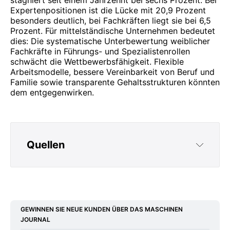
Expertenpositionen ist die Lücke mit 20,9 Prozent
besonders deutlich, bei Fachkräften liegt sie bei 6,5
Prozent. Für mittelständische Unternehmen bedeutet
dies: Die systematische Unterbewertung weiblicher
Fachkräfte in Führungs- und Spezialistenrollen
schwächt die Wettbewerbsfähigkeit. Flexible
Arbeitsmodelle, bessere Vereinbarkeit von Beruf und
Familie sowie transparente Gehaltsstrukturen könnten
dem entgegenwirken.
Quellen
https://www.focus.de/finanzen/gender-pay-
gap-stagniert-frauen-verdienen-auch-2025-
deutlich-weniger_169a6d76-8088-4b30-b277-
GEWINNEN SIE NEUE KUNDEN ÜBER DAS MASCHINEN
16a0c6c4105e.html
JOURNAL