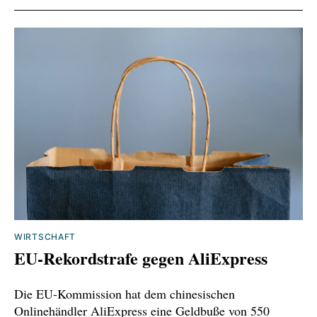
weniger/
https://www.destatis.de/DE/Themen/Arbeit/Ver
dienste/Verdienste-GenderPayGap/_inhalt.html
https://www.equalpayday.de
https://www.tagesschau.de/wirtschaft/arbeitsm
arkt/gender-pay-gap-lohnluecke-frauen-
100.html
WIRTSCHAFT
EU-Rekordstrafe gegen AliExpress
Die EU-Kommission hat dem chinesischen
Onlinehändler AliExpress eine Geldbuße von 550