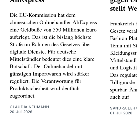
stellt W
Die EU-Kommission hat dem
chinesischen Onlinehändler AliExpress
Frankreich 
eine Geldbuße von 550 Millionen Euro
Gesetz verab
auferlegt. Das ist die bislang höchste
Fashion Pla
Strafe im Rahmen des Gesetzes über
Temu mit St
digitale Dienste. Für deutsche
Kleidungsst
Mittelständler bedeutet dies eine klare
Mittelständl
Botschaft: Der Onlinehandel mit
und Logistik
günstigen Importwaren wird stärker
Das regulat
reguliert. Die Verantwortung für
Billigmode 
Produktsicherheit wird deutlich
spürbar. Äh
zugeordnet.
auch auf
CLAUDIA NEUMANN
SANDRA LEH
20. Juli 2026
01. Juli 2026