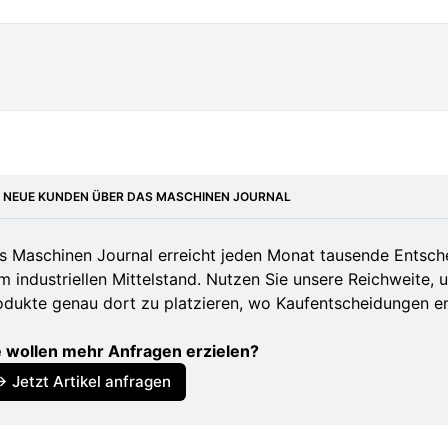
.onvista.de/news/2026/02-02-eu-industriekommissar
uer-made-in-europe-0-20-26475104
handelsblatt.com/dpa/industrie-eu-kommissar-will-
E NEUE KUNDEN ÜBER DAS MASCHINEN JOURNAL
ieren/100196779.html
s Maschinen Journal erreicht jeden Monat tausende Entsch
.deutschlandfunk.de/made-in-europe-eu-industrieko
m industriellen Mittelstand. Nutzen Sie unsere Reichweite, 
orzugung-europaeischer-unternehmen-100.html
odukte genau dort zu platzieren, wo Kaufentscheidungen e
n-tv.de/wirtschaft/der_boersen_tag/Made-in-Europe
e wollen mehr Anfragen erzielen?
d30313227.html
→ Jetzt Artikel anfragen
.nau.ch/news/europa/euindustriekommissar-fordert-
egie-67090111