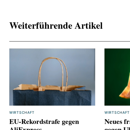
https://www.
wettbewerb-
Weiterführende Artikel
WIRTSCHAFT
WIRTSCHAFT
EU-Rekordstrafe gegen
Neues fr
AliExpress
gegen Ul