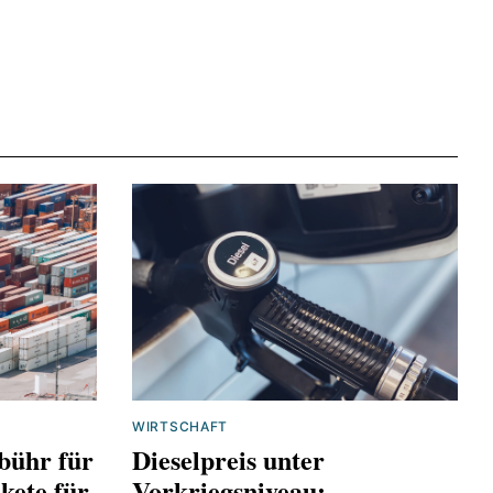
olitik-
WIRTSCHAFT
bühr für
Dieselpreis unter
kete für
Vorkriegsniveau: