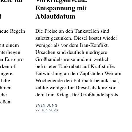
Entspannung mit
t
Ablaufdatum
 neue Regeln
Die Preise an den Tankstellen sind
zuletzt gesunken. Diesel kostet wieder
it einem
weniger als vor dem Iran-Konflikt.
terliegen
Ursachen sind deutlich niedrigere
ei Euro pro
Großhandelspreise und ein zeitlich
rken oft
befristeter Tankrabatt auf Kraftstoffe.
ängere
Entwicklung an den Zapfsäulen Wer am
l die
Wochenende den Fuhrpark betankt hat,
ehmen
zahlte weniger für Diesel als kurz vor
iche
dem Iran-Krieg. Der Großhandelspreis
ießen.
SVEN JUNG
22. Juni 2026