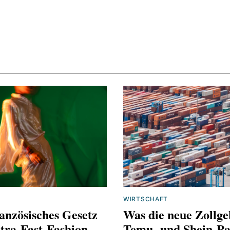
tagesschau.de/wirtschaft/unternehmen/eu-industriep
100.html
WIRTSCHAFT
anzösisches Gesetz
Was die neue Zollge
tra-Fast-Fashion
Temu‑ und Shein‑Pa