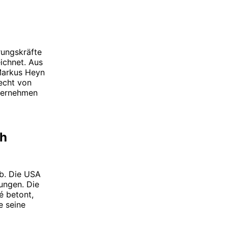
rungskräfte
ichnet. Aus
Markus Heyn
echt von
nternehmen
ch
rb. Die USA
ungen. Die
é betont,
e seine