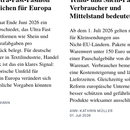
eichen für Europa
Verbraucher und
Mittelstand bedeute
hat Ende Juni 2026 ein
schiedet, das Ultra Fast
Ab dem 1. Juli 2026 gelten
ttformen wie Shein und
für Kleinsendungen aus
rafabgaben pro
Nicht‑EU‑Ländern. Pakete m
ück belegt. Für deutsche
Warenwert unter 150 Euro un
er in Textilindustrie, Handel
einer Pauschalgebühr von dr
 ist das ein klares Signal:
Warenart. Verbraucher beme
orische Umfeld für
eine Kostensteigerung und l
in Europa verändert sich
Lieferzeiten. Gleichzeitig sol
nliche Vorgaben könnten
Reform europäische Untern
besser schützen und gefährl
Produkte wirksamer ausschl
MANN
ANN-KATHRIN MÜLLER
01. Juli 2026