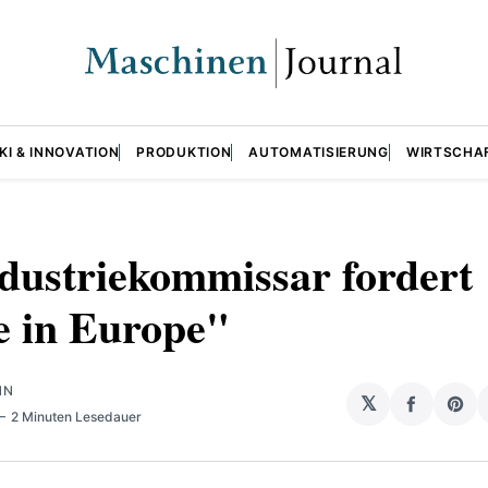
KI & INNOVATION
PRODUKTION
AUTOMATISIERUNG
WIRTSCHA
dustriekommissar fordert
 in Europe"
NN
𝕏
auf
Sha
2 Minuten Lesedauer
Facebo
on
teilen
Pin