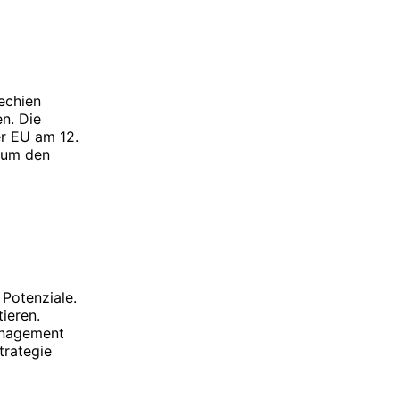
echien
n. Die
er EU am 12.
s um den
Potenziale.
ieren.
anagement
trategie