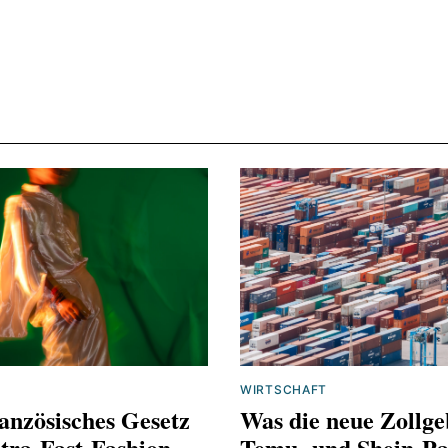
WIRTSCHAFT
anzösisches Gesetz
Was die neue Zollge
tra-Fast-Fashion
Temu‑ und Shein‑Pa