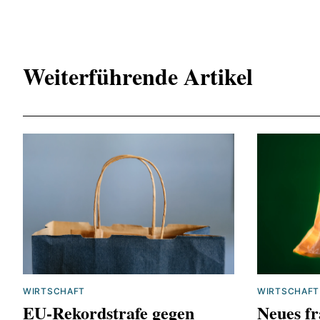
https://www
auch-2025-
https://www.
Weiterführende Artikel
pharmaindust
https://www
1b/250108-au
https://www
pharmagesch
https://www.
chemieunter
WIRTSCHAFT
WIRTSCHAFT
EU-Rekordstrafe gegen
Neues fr