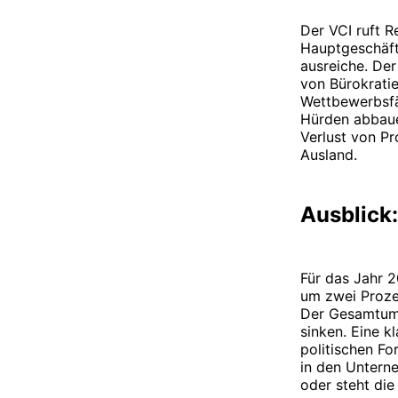
Der VCI ruft 
Hauptgeschäft
ausreiche. De
von Bürokrati
Wettbewerbsfäh
Hürden abbaue
Verlust von P
Ausland.
Ausblick
Für das Jahr 
um zwei Prozen
Der Gesamtums
sinken. Eine k
politischen F
in den Unterne
oder steht die