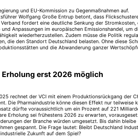
Regierung und EU-Kommission zu Gegenmaßnahmen auf.
sführer Wolfgang Große Entrup betont, dass Flickschustere
r Verband fordert eine deutliche Senkung der Stromkosten
e und Anpassungen im europäischen Emissionshandel, um d
igkeit wiederherzustellen. Zudem müsse die Politik regula
n, die den Standort Deutschland belasten. Ohne diese Schr
roduktionsstätten und die Abwanderung ganzer Wertschöpf
: Erholung erst 2026 möglich
2025 rechnet der VCI mit einem Produktionsrückgang der 
t. Die Pharmaindustrie könne diesen Effekt nur teilweise 
atz dürfte voraussichtlich um ein Prozent auf 221 Milliard
lare Erholung sei frühestens 2026 zu erwarten, vorausgesetz
orderungen der Branche würden umgesetzt. Bis dahin bleibe
hmen gespannt. Die Frage lautet: Bleibt Deutschland Indust
 industrielle Zukunft auf dem Spiel?