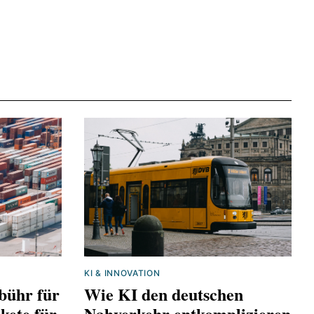
KI & INNOVATION
bühr für
Wie KI den deutschen
kete für
Nahverkehr entkomplizieren