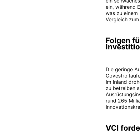
ein schwaches
ein, während E
was zu einem 
Vergleich zum 
Folgen f
Investit
Die geringe A
Covestro lauf
Im Inland droh
zu betreiben s
Ausrüstungsinv
rund 265 Milli
Innovationskra
VCI forde