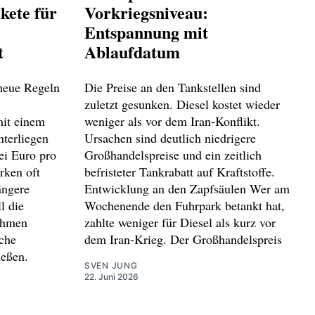
kete für
Vorkriegsniveau:
Entspannung mit
t
Ablaufdatum
 neue Regeln
Die Preise an den Tankstellen sind
zuletzt gesunken. Diesel kostet wieder
it einem
weniger als vor dem Iran-Konflikt.
terliegen
Ursachen sind deutlich niedrigere
ei Euro pro
Großhandelspreise und ein zeitlich
rken oft
befristeter Tankrabatt auf Kraftstoffe.
ängere
Entwicklung an den Zapfsäulen Wer am
l die
Wochenende den Fuhrpark betankt hat,
ehmen
zahlte weniger für Diesel als kurz vor
iche
dem Iran-Krieg. Der Großhandelspreis
ießen.
SVEN JUNG
22. Juni 2026