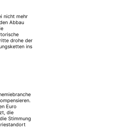
i nicht mehr
, den Abbau
ie
torische
itte drohe der
ungsketten ins
Chemiebranche
kompensieren.
en Euro
t, die
 die Stimmung
riestandort