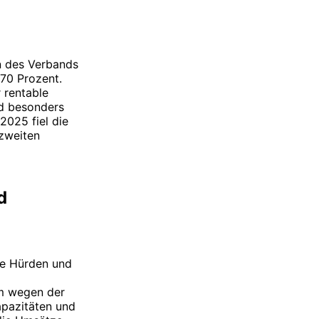
n des Verbands
 70 Prozent.
r rentable
ind besonders
 2025 fiel die
 zweiten
d
he Hürden und
em wegen der
apazitäten und