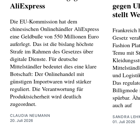
AliExpress
gegen Ul
stellt W
Die EU-Kommission hat dem
chinesischen Onlinehändler AliExpress
Frankreich 
eine Geldbuße von 550 Millionen Euro
Gesetz verab
auferlegt. Das ist die bislang höchste
Fashion Pla
Strafe im Rahmen des Gesetzes über
Temu mit St
digitale Dienste. Für deutsche
Kleidungsst
Mittelständler bedeutet dies eine klare
Mittelständl
Botschaft: Der Onlinehandel mit
und Logistik
günstigen Importwaren wird stärker
Das regulat
reguliert. Die Verantwortung für
Billigmode 
Produktsicherheit wird deutlich
spürbar. Äh
zugeordnet.
auch auf
CLAUDIA NEUMANN
SANDRA LEH
20. Juli 2026
01. Juli 2026