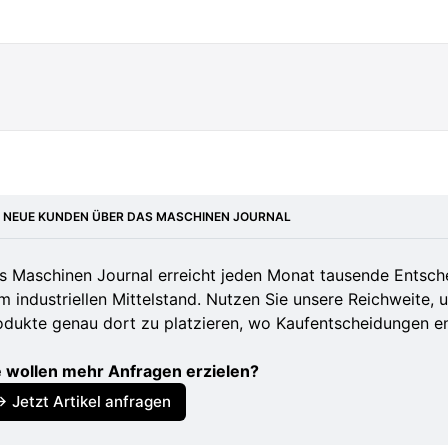
.chemieindustrie-online.de/branchennews/deutsche-
rie-druck-keine-erholung-dritten-quartal-2025
verbandsbuero.de/chemieindustrie-in-deutschland-
E NEUE KUNDEN ÜBER DAS MASCHINEN JOURNAL
inbruch-2025-verschaerft-wirtschaftslage/
s Maschinen Journal erreicht jeden Monat tausende Entsch
nzmarktwelt.de/chemieindustrie-berichtet-ueber-abst
m industriellen Mittelstand. Nutzen Sie unsere Reichweite, 
immer-naeher-370117/
odukte genau dort zu platzieren, wo Kaufentscheidungen e
chemieindustrie-online.de/branchennews/vci-chemie
e wollen mehr Anfragen erzielen?
mber-2025-stagnation-trotz-reformversprechen
→ Jetzt Artikel anfragen
vci.de/presse/pressemitteilungen/quartalsbericht-22