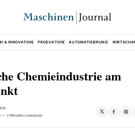
KI & INNOVATION
PRODUKTION
AUTOMATISIERUNG
WIRTSCHA
che Chemieindustrie am
unkt
ANN
𝕏
auf
Sha
5
2 Minuten Lesedauer
Facebo
on
teilen
Pin