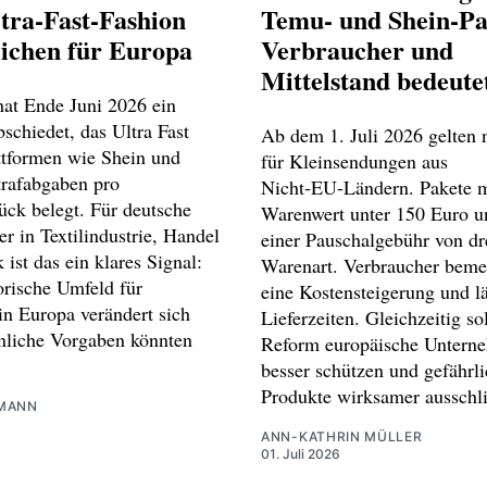
tra-Fast-Fashion
Temu‑ und Shein‑Pa
eichen für Europa
Verbraucher und
Mittelstand bedeute
hat Ende Juni 2026 ein
schiedet, das Ultra Fast
Ab dem 1. Juli 2026 gelten
ttformen wie Shein und
für Kleinsendungen aus
rafabgaben pro
Nicht‑EU‑Ländern. Pakete m
ück belegt. Für deutsche
Warenwert unter 150 Euro un
er in Textilindustrie, Handel
einer Pauschalgebühr von dr
 ist das ein klares Signal:
Warenart. Verbraucher beme
orische Umfeld für
eine Kostensteigerung und l
in Europa verändert sich
Lieferzeiten. Gleichzeitig sol
nliche Vorgaben könnten
Reform europäische Untern
besser schützen und gefährl
Produkte wirksamer ausschl
MANN
ANN-KATHRIN MÜLLER
01. Juli 2026