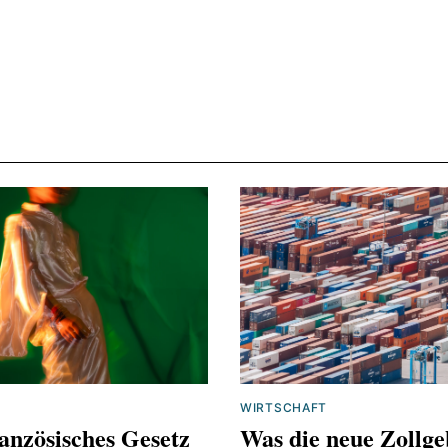
.boerse-frankfurt.de/news/Deutsche-Chemiebranche
keine-Trendwende-363de54a-ff39-43be-9ce4-4619
chemietechnik.de/markt/bittere-bilanz-chemie-und-
rie-797.html
.ikb.de/resource/blob/14626/2f86988b65f80b4d04
sblick-chemieindustrie-2025-data.pdf
.chemie.de/news/1187526/herbstdepression-im-chem
aeft.html
ikb.de/de/firmenkunden/investitionsverhalten-deuts
nehmen-2025-weiter-mit-zurueckhaltung-zu-rechne
WIRTSCHAFT
anzösisches Gesetz
Was die neue Zollge