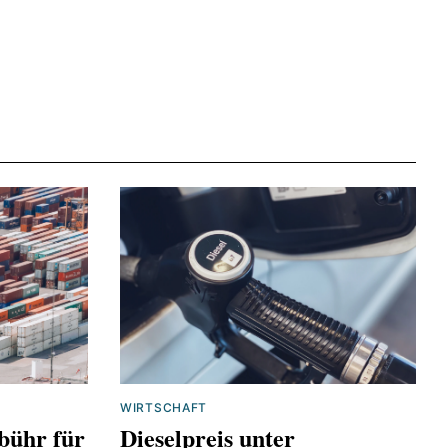
-erwartet-
f79aed04
188e3656ac93
ie-und-
cher-
n
WIRTSCHAFT
bühr für
Dieselpreis unter