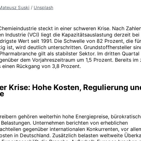
Mateusz Suski
 / 
Unsplash
Chemieindustrie steckt in einer schweren Krise. Nach Zahle
 Industrie (VCI) liegt die Kapazitätsauslastung derzeit bei
edrigste Wert seit 1991. Die Schwelle von 82 Prozent, die fü
ig ist, wird deutlich unterschritten. Grundstoffhersteller s
 Pharmabranche gilt als stabilster Sektor. Im dritten Quartal
genüber dem Vorjahreszeitraum um 1,5 Prozent. Bereits im
s einen Rückgang von 3,8 Prozent.
er Krise: Hohe Kosten, Regulierung un
e
reibern gehören weiterhin hohe Energiepreise, bürokratisc
e Belastungen. Unternehmen berichten von erheblichen
chteilen gegenüber internationalen Konkurrenten, vor all
osten in Deutschland. Zusätzlich belasten weltweite Überk