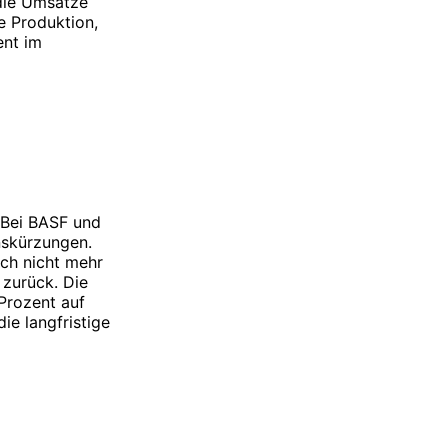
die Umsätze
e Produktion,
ent im
 Bei BASF und
nskürzungen.
ich nicht mehr
 zurück. Die
Prozent auf
ie langfristige