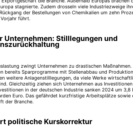
 Exportgeschäft die Branche. Außerhalb Europas brachen 
uropa stagnierte. Zudem drosseln viele Industriezweige ihr
Rückgang der Bestellungen von Chemikalien um zehn Proz
Vorjahr führt.
ür Unternehmen: Stilllegungen und
ionszurückhaltung
uslastung zwingt Unternehmen zu drastischen Maßnahmen.
en bereits Sparprogramme mit Stellenabbau und Produktio
en weitere Anlagenstilllegungen, da viele Werke wirtschaftl
ind. Gleichzeitig ziehen sich Unternehmen aus Investitionen
estitionen in der deutschen Industrie sanken 2024 um 3,8 
arden Euro. Das gefährdet kurzfristige Arbeitsplätze sowie d
ft der Branche.
rt politische Kurskorrektur