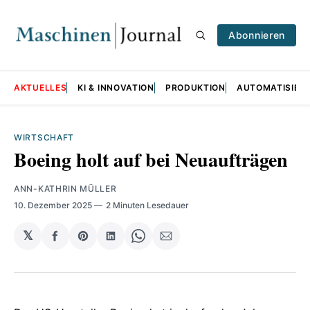
Abonnieren
AKTUELLES
KI & INNOVATION
PRODUKTION
AUTOMATISIER
WIRTSCHAFT
Boeing holt auf bei Neuaufträgen
ANN-KATHRIN MÜLLER
10. Dezember 2025
2 Minuten Lesedauer
𝕏
auf
Share
auf
Share
per
Facebook
on
LinkedIn
on
E-
teilen
Pinterest
teilen
WhatsApp
Mail
teilen