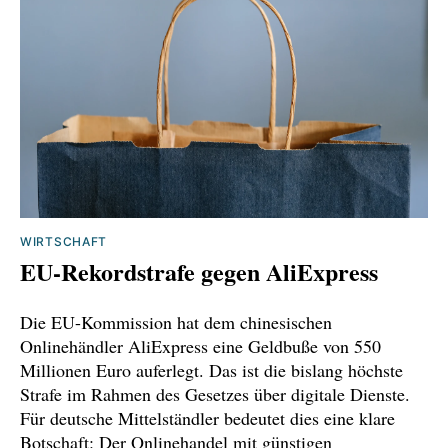
https://www.airliners.de/boeing-steigert-
auslieferungen-trotz-krise-airbus-vorn/84273
https://www.deraktionaer.de/artikel/aktien/airb
us-chef-boeing-wird-gewinnen-20391838.html
https://www.handelsblatt.com/unternehmen/in
dustrie/luftfahrt-boeing-zieht-bei-
neuauftraegen-an-airbus-wohl-
WIRTSCHAFT
vorbei/100182656.html
EU-Rekordstrafe gegen AliExpress
Die EU-Kommission hat dem chinesischen
Onlinehändler AliExpress eine Geldbuße von 550
Millionen Euro auferlegt. Das ist die bislang höchste
Strafe im Rahmen des Gesetzes über digitale Dienste.
Für deutsche Mittelständler bedeutet dies eine klare
Botschaft: Der Onlinehandel mit günstigen