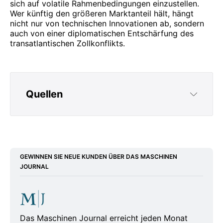
sich auf volatile Rahmenbedingungen einzustellen.
Wer künftig den größeren Marktanteil hält, hängt
nicht nur von technischen Innovationen ab, sondern
auch von einer diplomatischen Entschärfung des
transatlantischen Zollkonflikts.
Quellen
https://aviation.direct/boeing-stabilisiert-
flugzeugauslieferungen-und-uebertrifft-
vorjahresleistung
GEWINNEN SIE NEUE KUNDEN ÜBER DAS MASCHINEN
JOURNAL
https://www.aerotelegraph.com/flugzeuge/war
um-boeing-und-ryanair-zu-grossen-opfern-
der-trump-zoelle-werden-koennten/yynbvhy
https://www.handelsblatt.com/unternehmen/in
Das Maschinen Journal erreicht jeden Monat