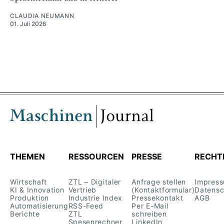
CLAUDIA NEUMANN
01. Juli 2026
THEMEN
RESSOURCEN
PRESSE
RECHT
Wirtschaft
ZTL – Digitaler
Anfrage stellen
Impres
KI & Innovation
Vertrieb
(Kontaktformular)
Datensc
Produktion
Industrie Index
Pressekontakt
AGB
Automatisierung
RSS-Feed
Per E-Mail
Berichte
ZTL
schreiben
Spesenrechner
LinkedIn