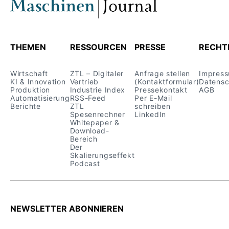
THEMEN
RESSOURCEN
PRESSE
RECHT
Wirtschaft
ZTL – Digitaler
Anfrage stellen
Impres
KI & Innovation
Vertrieb
(Kontaktformular)
Datensc
Produktion
Industrie Index
Pressekontakt
AGB
Automatisierung
RSS-Feed
Per E-Mail
Berichte
ZTL
schreiben
Spesenrechner
LinkedIn
Whitepaper &
Download-
Bereich
Der
Skalierungseffekt
Podcast
NEWSLETTER ABONNIEREN